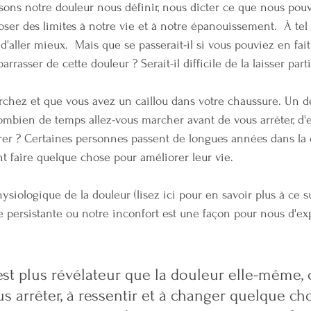
ssons notre douleur nous définir, nous dicter ce que nous pou
oser des limites à notre vie et à notre épanouissement.  À tel
aller mieux.  Mais que se passerait-il si vous pouviez en fait
rasser de cette douleur ? Serait-il difficile de la laisser parti
hez et que vous avez un caillou dans votre chaussure. Un de
ombien de temps allez-vous marcher avant de vous arrêter, d'e
irer ? Certaines personnes passent de longues années dans la 
nt faire quelque chose pour améliorer leur vie.  
ysiologique de la douleur (lisez ici pour en savoir plus à ce suj
 persistante ou notre inconfort est une façon pour nous d'ex
 est plus révélateur que la douleur elle-même, c
s arrêter, à ressentir et à changer quelque ch