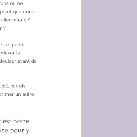
vons ou ne 
 point que nous 
 aller mieux ? 
r ? 
 ces petits 
nlever la 
douleur avant de 
et), parfois 
primer un autre 
'est notre 
ose pour y 