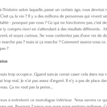
l'histoire selon laquelle, passé un certain âge, vous devriez r
C’est ça, la vie ? Il y a des millions de personnes qui vivent u
talité - pourquoi pas vous ? Ce qui ne fonctionne pas, c'est d
(y compris rien) en s'attendant à des résultats différents.  Al
rent, et soyez curieux. Ne vous contentez pas d'une vie de do
 ne marche pas ? mais si ça marche ? Comment saurez-vous ce 
pas ?
peine 
e suis trop occupé.e. Quand suis-je censé caser cela dans ma v
J'ai trop mal. Je n'ai pas assez d'argent. Il n'y a pas de place d
au. Ça ne vaut pas la peine...
ux à entretenir ce monologue intérieur.  Nous savons ce qui
sons pas. Pourquoi ? parce que nous nous sentons indignes. C