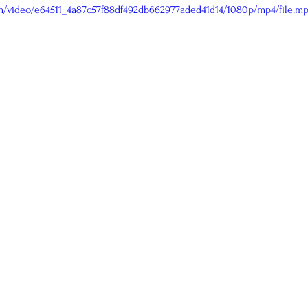
com/video/e64511_4a87c57f88df492db662977aded41d14/1080p/mp4/file.m