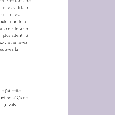
t. Être fort, être 
ître et satisfaire 
ses limites. 
ouleur ne fera 
r ; cela fera de 
plus attentif à 
ez-y et enlevez 
us avez la 
 j'ai cette 
quoi bon? Ça ne 
.  Je vais 