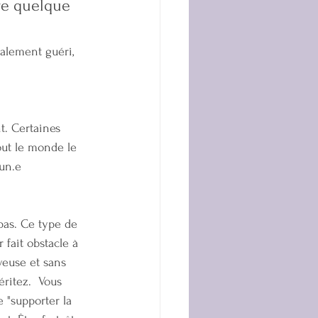
re quelque 
talement guéri, 
t. Certaines 
out le monde le 
 un.e 
as. Ce type de 
fait obstacle à 
oyeuse et sans 
ritez.  Vous 
 "supporter la 