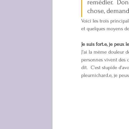
remédier.  Don
chose, demande
Voici les trois princip
et quelques moyens de 
Je suis fort.e, je peux l
J'ai la même douleur de
personnes vivent des ch
dit.  C'est stupide d'av
pleurnichard.e, je peux