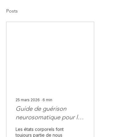
Posts
25 mars 2026
∙
6
min
Guide de guérison
neurosomatique pour les
douleurs chroniques et
Les états corporels font
l'anxiété : la méthode en
toujours partie de nous