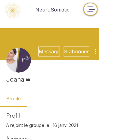
NeuroSomatic
Plus d'actions
Message
S'abonner
Administrateur
Joana
Profile
Profil
A rejoint le groupe le : 16 janv. 2021
À propos