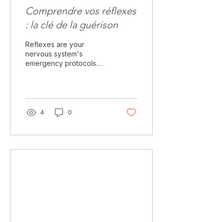
Comprendre vos réflexes
: la clé de la guérison
Reflexes are your
nervous system's
emergency protocols.
They're designed to
keep you alive: fast. No
thinking required. The
amygdala (your brain's
threat detector) can
4
0
trigger a defensive
response in milliseconds,
long before your
conscious mind catches
up.