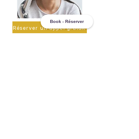
Book - Réserver
Réserver un appel gratuit
Prêt.e à reprendre votre
vie en main ?
Vous n'avez pas à vivre avec une
douleur, une anxiété ou un sentiment
d'accablement constants. Votre
système nerveux est capable de
changer, et avec les bons conseils, vous
pouvez retrouver calme, liberté et
résilience.
🌿 Faites le premier pas dès aujourd'hui.
Réservez un appel découverte gratuit et
découvrez comment la thérapie