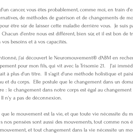
d'un cancer, vous êtes probablement, comme moi, en train d'e
lternatives, de méthodes de guérison et de changements de mo
our être sûr de laisser cette maladie derrière vous.  Je suis p
s. Chacun d'entre nous est différent, bien sûr, et il est bon de 
 vos besoins et à vos capacités. 
ntionné, j'ai découvert le Neuromouvement® d'ABM en recher
pement pour mon fils, qui vit avec la Trisomie 21.   J'ai immé
 à plus d'un titre.  Il s'agit d'une méthode holistique et paisib
au et du corps.  Elle postule que le changement dans un doma
re : le changement dans notre corps est égal au changement 
  Il n'y a pas de déconnexion.  
 que le mouvement est la vie, et que toute vie nécessite du 
is nos pensées sont aussi des mouvements, tout comme nos é
n mouvement, et tout changement dans la vie nécessite un mo