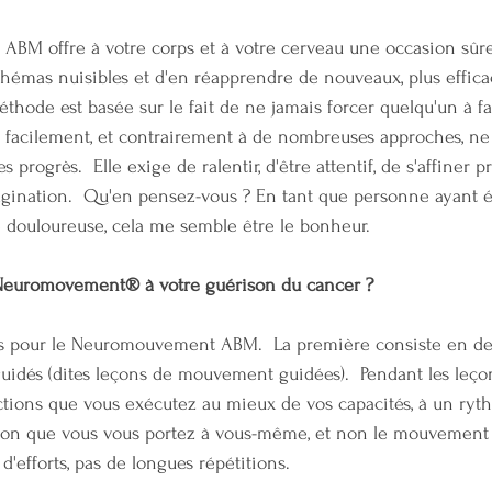
M offre à votre corps et à votre cerveau une occasion sûre 
hémas nuisibles et d'en réapprendre de nouveaux, plus efficac
éthode est basée sur le fait de ne jamais forcer quelqu'un à f
 facilement, et contrairement à de nombreuses approches, ne
 progrès.  Elle exige de ralentir, d'être attentif, de s'affiner
imagination.  Qu'en pensez-vous ? En tant que personne ayant 
 douloureuse, cela me semble être le bonheur.  
 Neuromovement® à votre guérison du cancer ?
tés pour le Neuromouvement ABM.  La première consiste en de
dés (dites leçons de mouvement guidées).  Pendant les leçon
tions que vous exécutez au mieux de vos capacités, à un rythm
ntion que vous vous portez à vous-même, et non le mouvement l
d'efforts, pas de longues répétitions.   