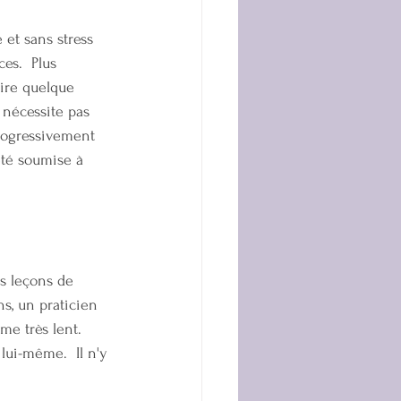
et sans stress 
es.  Plus 
aire quelque 
 nécessite pas 
 progressivement 
été soumise à 
s leçons de 
s, un praticien 
e très lent.  
ui-même.  Il n'y 