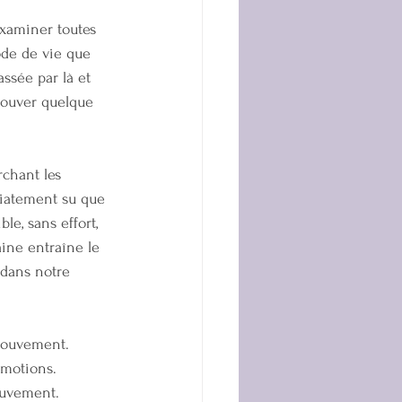
xaminer toutes 
de de vie que 
assée par là et 
trouver quelque 
chant les 
diatement su que 
le, sans effort, 
ine entraîne le 
dans notre 
mouvement. 
motions.  
uvement.   