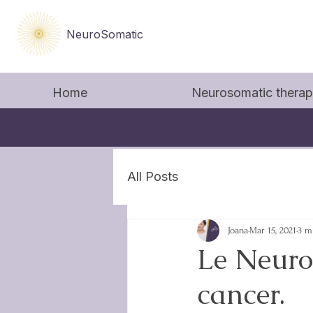
NeuroSomatic
Home
Neurosomatic thera
All Posts
Joana
Mar 15, 2021
3 m
Le Neuro
cancer.