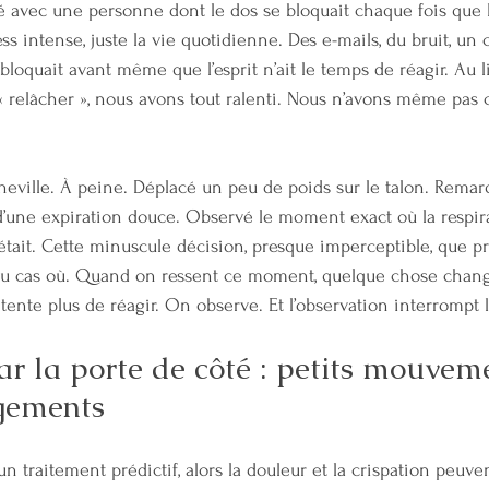
lé avec une personne dont le dos se bloquait chaque fois que l
ss intense, juste la vie quotidienne. Des e-mails, du bruit, u
oquait avant même que l’esprit n’ait le temps de réagir. Au lie
 « relâcher », nous avons tout ralenti. Nous n’avons même pa
heville. À peine. Déplacé un peu de poids sur le talon. Rema
d’une expiration douce. Observé le moment exact où la respir
y était. Cette minuscule décision, presque imperceptible, que 
 au cas où. Quand on ressent ce moment, quelque chose chan
ente plus de réagir. On observe. Et l’observation interrompt l
r la porte de côté : petits mouveme
gements
un traitement prédictif, alors la douleur et la crispation peuv