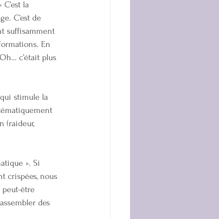
 C’est la 
ge. C’est de 
nt suffisamment 
formations. En 
Oh… c’était plus 
ui stimule la 
ystématiquement 
 (raideur, 
tique ». Si 
t crispées, nous 
 peut-être 
rassembler des 