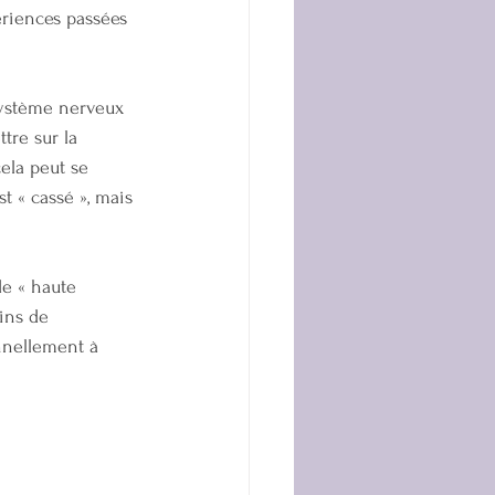
ériences passées 
 système nerveux 
tre sur la 
ela peut se 
t « cassé », mais 
e « haute 
oins de 
nnellement à 