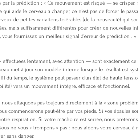
é par la prédiction : « Ce mouvement est risqué — se crisper. »
 qui aide le cerveau à changer, ce n’est pas de forcer le passa
eux de petites variations tolérables (de la nouveauté) qui so
lées, mais suffisamment différentes pour créer de nouvelles in
 vous fournissez un meilleur signal d’erreur de prédiction : « 
 effectuées lentement, avec attention — sont exactement ce q
rveau met à jour son modèle interne lorsque le résultat est s
fil du temps, le système peut passer d’un état de haute tension
bilité) vers un mouvement intégré, efficace et fonctionnel.
 nous attaquons pas toujours directement à la « zone probléma
nous commencerons peut-être par vos pieds. Si vos épaules son
otre respiration. Si votre mâchoire est serrée, nous prêterons
 Nous ne vous « trompons » pas : nous aidons votre cerveau à 
ger sans danger.