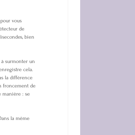
 pour vous 
étecteur de 
isecondes, bien 
é à surmonter un 
nregistre cela. 
s la différence 
un froncement de 
e manière : se 
 Dans la même 