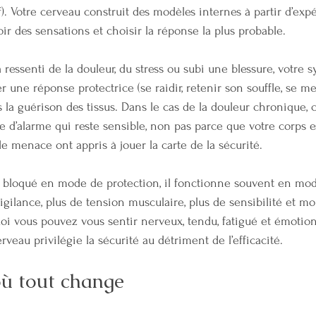
). Votre cerveau construit des modèles internes à partir d’exp
voir des sensations et choisir la réponse la plus probable.
à ressenti de la douleur, du stress ou subi une blessure, votre
r une réponse protectrice (se raidir, retenir son souffle, se met
la guérison des tissus. Dans le cas de la douleur chronique, c
 d’alarme qui reste sensible, non pas parce que votre corps es
de menace ont appris à jouer la carte de la sécurité.
t bloqué en mode de protection, il fonctionne souvent en mod
 vigilance, plus de tension musculaire, plus de sensibilité et m
uoi vous pouvez vous sentir nerveux, tendu, fatigué et émotio
rveau privilégie la sécurité au détriment de l’efficacité.
ù tout change