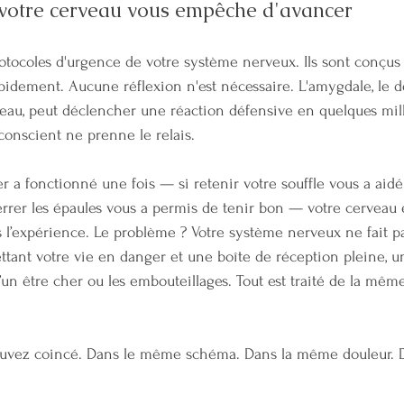
 votre cerveau vous empêche d'avancer
protocoles d'urgence de votre système nerveux. Ils sont conçus
idement. Aucune réflexion n'est nécessaire. L'amygdale, le d
eau, peut déclencher une réaction défensive en quelques mill
conscient ne prenne le relais.
per a fonctionné une fois — si retenir votre souffle vous a aid
errer les épaules vous a permis de tenir bon — votre cerveau e
l’expérience. Le problème ? Votre système nerveux ne fait pa
ttant votre vie en danger et une boîte de réception pleine, 
d’un être cher ou les embouteillages. Tout est traité de la mêm
rouvez coincé. Dans le même schéma. Dans la même douleur.