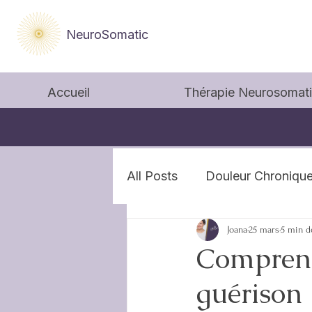
NeuroSomatic
Accueil
Thérapie Neurosomat
All Posts
Douleur Chroniqu
Joana
25 mars
5 min d
Comprendr
guérison