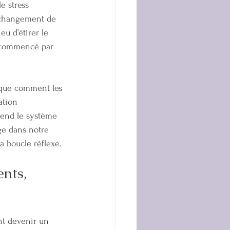
e stress 
n changement de 
u d’étirer le 
s commencé par 
rqué comment les 
ation 
prend le système 
ge dans notre 
a boucle réflexe.
nts, 
ent devenir un 