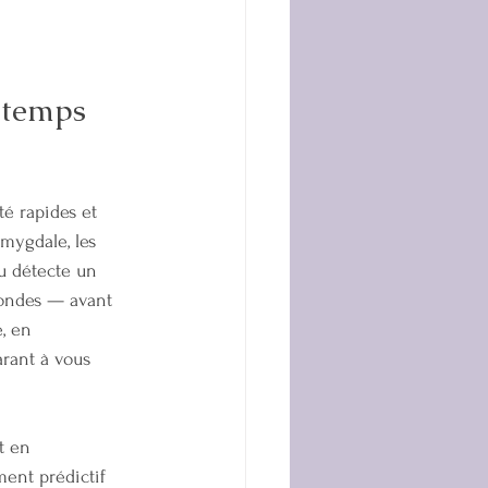
gtemps 
té rapides et 
mygdale, les 
au détecte un 
condes — avant 
, en 
arant à vous 
t en 
ent prédictif 